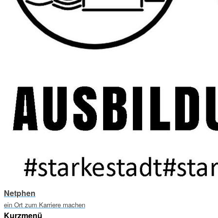
Netphen
ein Ort zum Karriere machen
Kurzmenü