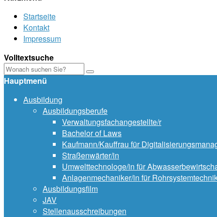
Startseite
Kontakt
Impressum
Volltextsuche
Hauptmenü
Ausbildung
Ausbildungsberufe
Verwaltungsfachangestellte/r
Bachelor of Laws
Kaufmann/Kauffrau für Digitalisierungsman
Straßenwärter/in
Umwelttechnologe/in für Abwasserbewirtsch
Anlagenmechaniker/in für Rohrsystemtechni
Ausbildungsfilm
JAV
Stellenausschreibungen