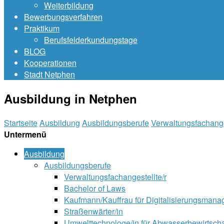
Weiterbildung
Bewerbungsverfahren
Praktikum
Berufsfelderkundungstage
BLOG
Kooperationen
Stadt Netphen
Ausbildung in Netphen
Startseite
Ausbildung
Ausbildungsberufe
Verwaltungsfachange
Untermenü
Ausbildung
Ausbildungsberufe
Verwaltungsfachangestellte/r
Bachelor of Laws
Kaufmann/Kauffrau für Digitalisierungsman
Straßenwärter/in
Umwelttechnologe/in für Abwasserbewirtsch