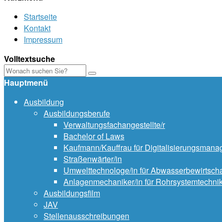
Startseite
Kontakt
Impressum
Volltextsuche
Hauptmenü
Ausbildung
Ausbildungsberufe
Verwaltungsfachangestellte/r
Bachelor of Laws
Kaufmann/Kauffrau für Digitalisierungsman
Straßenwärter/in
Umwelttechnologe/in für Abwasserbewirtsch
Anlagenmechaniker/in für Rohrsystemtechni
Ausbildungsfilm
JAV
Stellenausschreibungen