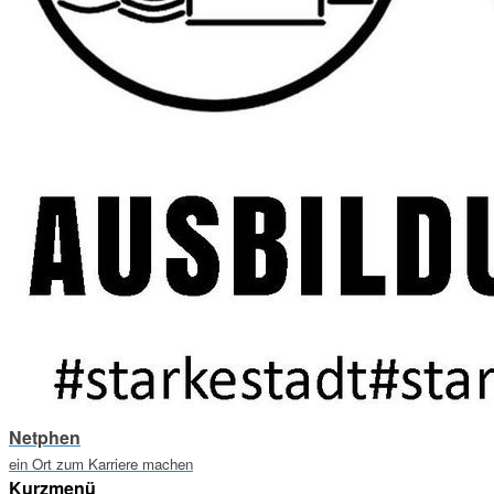
Netphen
ein Ort zum Karriere machen
Kurzmenü