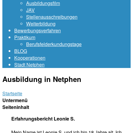
Ausbildungsfilm
JAV
Stellenausschreibungen
Weiterbildung
Bewerbungsverfahren
Praktikum
Berufsfelderkundungstage
BLOG
Kooperationen
Stadt Netphen
Ausbildung in Netphen
Startseite
Untermenü
Seiteninhalt
Erfahrungsbericht Leonie
S.
Mein Name ist Leonie S. und ich bin 18 Jahre alt. Ich